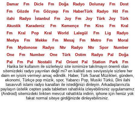
Damar Fm
Dicle Fm
Doğa Radyo
Dolunay Fm
Dost
Fm
Gözde Fm
Gözyaşı Fm
HaberTürk Radyo
Hit Fm
ilahi Radyo
İstanbul Fm
Joy Fm
Joy Türk
Joy Türk
Akustik
Karadeniz Fm
Kemençe Fm
Kiss Fm
Kral
Fm
Kral Pop
Kral World
Lalegül Fm
Lig Radyo
Medya Fm
Mekke Fm
Mesaj Fm
Metro Fm
Moral
Fm
Mydonose Radyo
Ntv Radyo
Ntv Spor
Number
One Fm
Number One Türk
Ostim Radyo
Pal Doğa
Pal Fm
Pal Nostalji
Pal Orient
Pal Station
Park Fm
Harika bir kullanım ile sizlerleyiz site ismimize takılmayın önemli olan
Polis Radyosu
Power Fm
Power Love Fm
Power
sitemizdeki radyo yayınları değil mi? en kaliteli ses seviyesiyle sizlere her
daim en iyisini vermeyi amaç edindik. Haber, Türk Sanat Müzikleri, gündem,
Türk
PowerTürk Akustik
Power XL
Radio Fg
Radyo
ekonomi, Türkçe pop müzik, spor, Yabancı Pop, Musiki Türkü, Dini ilahi
06
Radyo 2000
Radyo 3
Radyo 35
Radyo 4
Radyo
tasavvufi islami radyo kanalları ile istediğinizi dinleyin. Arkadaşlarınızla
paylaşın üstelik cepten yada tabletten rahatlıkla izleyebilirsiniz uygulamamız
5
Radyo 7
Radyo 7 Nostalji
Radyo Akdeniz
Radyo
(Android) sitemizdeki linkten mevcut rahatlıkla indirin, iphone için henüz yok
Alaturka
fakat normal siteye girdiğinizde dinleyebilirsiniz.
Radyo Avrasya Türk
Radyo Banko
Radyo
Beyaz
Radyo D
Radyo Ekin
Radyo Eksen
Radyo En
Radyo Fenerbahçe
Radyo Fenomen
Radyo Feza
Radyo
Gri
Radyo İlaç
Radyo İlef
Radyo imaj
Radyo Klas
Radyo Mastika
Radyo Megasite
Radyo Mevlana
Radyo
Moda
Radyo Otdü
Radyo Seymen
Radyo Spor
Radyo