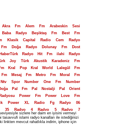
Akra Fm
Alem Fm
Arabeskin Sesi
Baba Radyo
Beşiktaş Fm
Best Fm
an Klasik
Capital Radio
Cem Radyo
 Fm
Doğa Radyo
Dolunay Fm
Dost
HaberTürk Radyo
Hit Fm
ilahi Radyo
ürk
Joy Türk Akustik
Karadeniz Fm
Fm
Kral Pop
Kral World
Lalegül Fm
 Fm
Mesaj Fm
Metro Fm
Moral Fm
Ntv Spor
Number One Fm
Number
Doğa
Pal Fm
Pal Nostalji
Pal Orient
Radyosu
Power Fm
Power Love Fm
ik
Power XL
Radio Fg
Radyo 06
o 35
Radyo 4
Radyo 5
Radyo 7
seviyesiyle sizlere her daim en iyisini vermeyi
eniz
Radyo Alaturka
Radyo Avrasya
savvufi islami radyo kanalları ile istediğinizi
 linkten mevcut rahatlıkla indirin, iphone için
eyaz
Radyo D
Radyo Ekin
Radyo