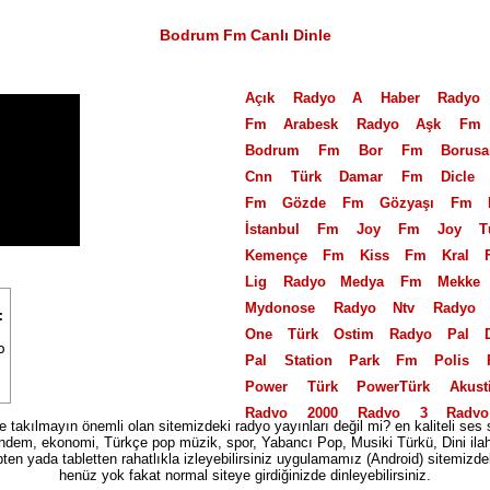
Bodrum Fm Canlı Dinle
Açık Radyo
A Haber Radyo
Fm
Arabesk Radyo
Aşk Fm
Bodrum Fm
Bor Fm
Borus
Cnn Türk
Damar Fm
Dicle
Fm
Gözde Fm
Gözyaşı Fm
İstanbul Fm
Joy Fm
Joy T
Kemençe Fm
Kiss Fm
Kral 
Lig Radyo
Medya Fm
Mekke
Mydonose Radyo
Ntv Radyo
One Türk
Ostim Radyo
Pal 
Pal Station
Park Fm
Polis 
Power Türk
PowerTürk Akust
Radyo 2000
Radyo 3
Rady
ize takılmayın önemli olan sitemizdeki radyo yayınları değil mi? en kaliteli ses 
Radyo 7 Nostalji
Radyo Akd
dem, ekonomi, Türkçe pop müzik, spor, Yabancı Pop, Musiki Türkü, Dini ilahi ta
pten yada tabletten rahatlıkla izleyebilirsiniz uygulamamız (Android) sitemizdeki
Türk
Radyo Banko
Radyo B
henüz yok fakat normal siteye girdiğinizde dinleyebilirsiniz.