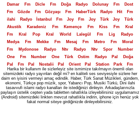
Damar Fm
Dicle Fm
Doğa Radyo
Dolunay Fm
Dost
Fm
Gözde Fm
Gözyaşı Fm
HaberTürk Radyo
Hit Fm
ilahi Radyo
İstanbul Fm
Joy Fm
Joy Türk
Joy Türk
Akustik
Karadeniz Fm
Kemençe Fm
Kiss Fm
Kral
Fm
Kral Pop
Kral World
Lalegül Fm
Lig Radyo
Medya Fm
Mekke Fm
Mesaj Fm
Metro Fm
Moral
Fm
Mydonose Radyo
Ntv Radyo
Ntv Spor
Number
One Fm
Number One Türk
Ostim Radyo
Pal Doğa
Pal Fm
Pal Nostalji
Pal Orient
Pal Station
Park Fm
Harika bir kullanım ile sizlerleyiz site ismimize takılmayın önemli olan
Polis Radyosu
Power Fm
Power Love Fm
Power
sitemizdeki radyo yayınları değil mi? en kaliteli ses seviyesiyle sizlere her
daim en iyisini vermeyi amaç edindik. Haber, Türk Sanat Müzikleri, gündem,
Türk
PowerTürk Akustik
Power XL
Radio Fg
Radyo
ekonomi, Türkçe pop müzik, spor, Yabancı Pop, Musiki Türkü, Dini ilahi
06
Radyo 2000
Radyo 3
Radyo 35
Radyo 4
Radyo
tasavvufi islami radyo kanalları ile istediğinizi dinleyin. Arkadaşlarınızla
paylaşın üstelik cepten yada tabletten rahatlıkla izleyebilirsiniz uygulamamız
5
Radyo 7
Radyo 7 Nostalji
Radyo Akdeniz
Radyo
(Android) sitemizdeki linkten mevcut rahatlıkla indirin, iphone için henüz yok
Alaturka
fakat normal siteye girdiğinizde dinleyebilirsiniz.
Radyo Avrasya Türk
Radyo Banko
Radyo
Beyaz
Radyo D
Radyo Ekin
Radyo Eksen
Radyo En
Radyo Fenerbahçe
Radyo Fenomen
Radyo Feza
Radyo
Gri
Radyo İlaç
Radyo İlef
Radyo imaj
Radyo Klas
Radyo Mastika
Radyo Megasite
Radyo Mevlana
Radyo
Moda
Radyo Otdü
Radyo Seymen
Radyo Spor
Radyo