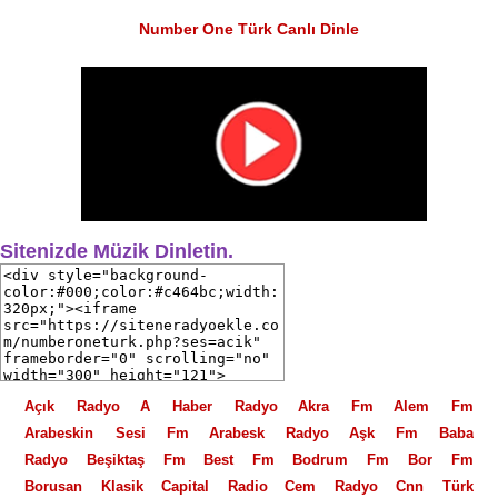
Number One Türk Canlı Dinle
Sitenizde Müzik Dinletin.
Açık Radyo
A Haber Radyo
Akra Fm
Alem Fm
Arabeskin Sesi Fm
Arabesk Radyo
Aşk Fm
Baba
Radyo
Beşiktaş Fm
Best Fm
Bodrum Fm
Bor Fm
Borusan Klasik
Capital Radio
Cem Radyo
Cnn Türk