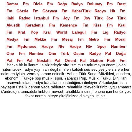
Damar Fm
Dicle Fm
Doğa Radyo
Dolunay Fm
Dost
Fm
Gözde Fm
Gözyaşı Fm
HaberTürk Radyo
Hit Fm
ilahi Radyo
İstanbul Fm
Joy Fm
Joy Türk
Joy Türk
Akustik
Karadeniz Fm
Kemençe Fm
Kiss Fm
Kral
Fm
Kral Pop
Kral World
Lalegül Fm
Lig Radyo
Medya Fm
Mekke Fm
Mesaj Fm
Metro Fm
Moral
Fm
Mydonose Radyo
Ntv Radyo
Ntv Spor
Number
One Fm
Number One Türk
Ostim Radyo
Pal Doğa
Pal Fm
Pal Nostalji
Pal Orient
Pal Station
Park Fm
Harika bir kullanım ile sizlerleyiz site ismimize takılmayın önemli olan
Polis Radyosu
Power Fm
Power Love Fm
Power
sitemizdeki radyo yayınları değil mi? en kaliteli ses seviyesiyle sizlere her
daim en iyisini vermeyi amaç edindik. Haber, Türk Sanat Müzikleri, gündem,
Türk
PowerTürk Akustik
Power XL
Radio Fg
Radyo
ekonomi, Türkçe pop müzik, spor, Yabancı Pop, Musiki Türkü, Dini ilahi
06
Radyo 2000
Radyo 3
Radyo 35
Radyo 4
Radyo
tasavvufi islami radyo kanalları ile istediğinizi dinleyin. Arkadaşlarınızla
paylaşın üstelik cepten yada tabletten rahatlıkla izleyebilirsiniz uygulamamız
5
Radyo 7
Radyo 7 Nostalji
Radyo Akdeniz
Radyo
(Android) sitemizdeki linkten mevcut rahatlıkla indirin, iphone için henüz yok
Alaturka
fakat normal siteye girdiğinizde dinleyebilirsiniz.
Radyo Avrasya Türk
Radyo Banko
Radyo
Beyaz
Radyo D
Radyo Ekin
Radyo Eksen
Radyo En
Radyo Fenerbahçe
Radyo Fenomen
Radyo Feza
Radyo
Gri
Radyo İlaç
Radyo İlef
Radyo imaj
Radyo Klas
Radyo Mastika
Radyo Megasite
Radyo Mevlana
Radyo
Moda
Radyo Otdü
Radyo Seymen
Radyo Spor
Radyo