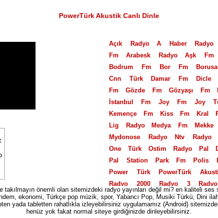
PowerTürk Akustik Canlı Dinle
Açık Radyo
A Haber Radyo
Fm
Arabesk Radyo
Aşk Fm
Bodrum Fm
Bor Fm
Borus
Cnn Türk
Damar Fm
Dicle
Fm
Gözde Fm
Gözyaşı Fm
İstanbul Fm
Joy Fm
Joy T
Kemençe Fm
Kiss Fm
Kral 
Lig Radyo
Medya Fm
Mekke
Mydonose Radyo
Ntv Radyo
One Türk
Ostim Radyo
Pal 
Pal Station
Park Fm
Polis 
Power Türk
PowerTürk Akust
Radyo 2000
Radyo 3
Rady
ize takılmayın önemli olan sitemizdeki radyo yayınları değil mi? en kaliteli ses 
Radyo 7 Nostalji
Radyo Akd
dem, ekonomi, Türkçe pop müzik, spor, Yabancı Pop, Musiki Türkü, Dini ilahi ta
pten yada tabletten rahatlıkla izleyebilirsiniz uygulamamız (Android) sitemizdeki
Türk
Radyo Banko
Radyo B
henüz yok fakat normal siteye girdiğinizde dinleyebilirsiniz.