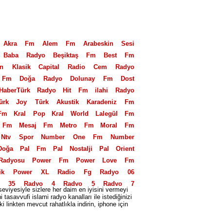
Akra Fm
Alem Fm
Arabeskin Sesi
Baba Radyo
Beşiktaş Fm
Best Fm
an Klasik
Capital Radio
Cem Radyo
 Fm
Doğa Radyo
Dolunay Fm
Dost
HaberTürk Radyo
Hit Fm
ilahi Radyo
ürk
Joy Türk Akustik
Karadeniz Fm
Fm
Kral Pop
Kral World
Lalegül Fm
 Fm
Mesaj Fm
Metro Fm
Moral Fm
Ntv Spor
Number One Fm
Number
Doğa
Pal Fm
Pal Nostalji
Pal Orient
Radyosu
Power Fm
Power Love Fm
ik
Power XL
Radio Fg
Radyo 06
o 35
Radyo 4
Radyo 5
Radyo 7
seviyesiyle sizlere her daim en iyisini vermeyi
eniz
Radyo Alaturka
Radyo Avrasya
savvufi islami radyo kanalları ile istediğinizi
 linkten mevcut rahatlıkla indirin, iphone için
eyaz
Radyo D
Radyo Ekin
Radyo