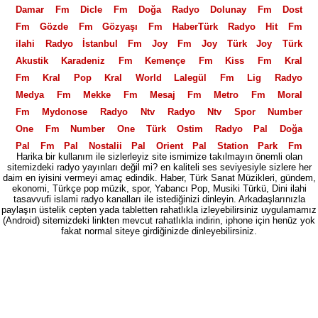
Damar Fm
Dicle Fm
Doğa Radyo
Dolunay Fm
Dost
Fm
Gözde Fm
Gözyaşı Fm
HaberTürk Radyo
Hit Fm
ilahi Radyo
İstanbul Fm
Joy Fm
Joy Türk
Joy Türk
Akustik
Karadeniz Fm
Kemençe Fm
Kiss Fm
Kral
Fm
Kral Pop
Kral World
Lalegül Fm
Lig Radyo
Medya Fm
Mekke Fm
Mesaj Fm
Metro Fm
Moral
Fm
Mydonose Radyo
Ntv Radyo
Ntv Spor
Number
One Fm
Number One Türk
Ostim Radyo
Pal Doğa
Pal Fm
Pal Nostalji
Pal Orient
Pal Station
Park Fm
Harika bir kullanım ile sizlerleyiz site ismimize takılmayın önemli olan
Polis Radyosu
Power Fm
Power Love Fm
Power
sitemizdeki radyo yayınları değil mi? en kaliteli ses seviyesiyle sizlere her
daim en iyisini vermeyi amaç edindik. Haber, Türk Sanat Müzikleri, gündem,
Türk
PowerTürk Akustik
Power XL
Radio Fg
Radyo
ekonomi, Türkçe pop müzik, spor, Yabancı Pop, Musiki Türkü, Dini ilahi
06
Radyo 2000
Radyo 3
Radyo 35
Radyo 4
Radyo
tasavvufi islami radyo kanalları ile istediğinizi dinleyin. Arkadaşlarınızla
paylaşın üstelik cepten yada tabletten rahatlıkla izleyebilirsiniz uygulamamız
5
Radyo 7
Radyo 7 Nostalji
Radyo Akdeniz
Radyo
(Android) sitemizdeki linkten mevcut rahatlıkla indirin, iphone için henüz yok
Alaturka
fakat normal siteye girdiğinizde dinleyebilirsiniz.
Radyo Avrasya Türk
Radyo Banko
Radyo
Beyaz
Radyo D
Radyo Ekin
Radyo Eksen
Radyo En
Radyo Fenerbahçe
Radyo Fenomen
Radyo Feza
Radyo
Gri
Radyo İlaç
Radyo İlef
Radyo imaj
Radyo Klas
Radyo Mastika
Radyo Megasite
Radyo Mevlana
Radyo
Moda
Radyo Otdü
Radyo Seymen
Radyo Spor
Radyo