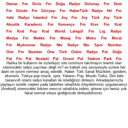
Damar Fm
Dicle Fm
Doğa Radyo
Dolunay Fm
Dost
Fm
Gözde Fm
Gözyaşı Fm
HaberTürk Radyo
Hit Fm
ilahi Radyo
İstanbul Fm
Joy Fm
Joy Türk
Joy Türk
Akustik
Karadeniz Fm
Kemençe Fm
Kiss Fm
Kral
Fm
Kral Pop
Kral World
Lalegül Fm
Lig Radyo
Medya Fm
Mekke Fm
Mesaj Fm
Metro Fm
Moral
Fm
Mydonose Radyo
Ntv Radyo
Ntv Spor
Number
One Fm
Number One Türk
Ostim Radyo
Pal Doğa
Pal Fm
Pal Nostalji
Pal Orient
Pal Station
Park Fm
Harika bir kullanım ile sizlerleyiz site ismimize takılmayın önemli olan
Polis Radyosu
Power Fm
Power Love Fm
Power
sitemizdeki radyo yayınları değil mi? en kaliteli ses seviyesiyle sizlere her
daim en iyisini vermeyi amaç edindik. Haber, Türk Sanat Müzikleri, gündem,
Türk
PowerTürk Akustik
Power XL
Radio Fg
Radyo
ekonomi, Türkçe pop müzik, spor, Yabancı Pop, Musiki Türkü, Dini ilahi
06
Radyo 2000
Radyo 3
Radyo 35
Radyo 4
Radyo
tasavvufi islami radyo kanalları ile istediğinizi dinleyin. Arkadaşlarınızla
paylaşın üstelik cepten yada tabletten rahatlıkla izleyebilirsiniz uygulamamız
5
Radyo 7
Radyo 7 Nostalji
Radyo Akdeniz
Radyo
(Android) sitemizdeki linkten mevcut rahatlıkla indirin, iphone için henüz yok
Alaturka
fakat normal siteye girdiğinizde dinleyebilirsiniz.
Radyo Avrasya Türk
Radyo Banko
Radyo
Beyaz
Radyo D
Radyo Ekin
Radyo Eksen
Radyo En
Radyo Fenerbahçe
Radyo Fenomen
Radyo Feza
Radyo
Gri
Radyo İlaç
Radyo İlef
Radyo imaj
Radyo Klas
Radyo Mastika
Radyo Megasite
Radyo Mevlana
Radyo
Moda
Radyo Otdü
Radyo Seymen
Radyo Spor
Radyo