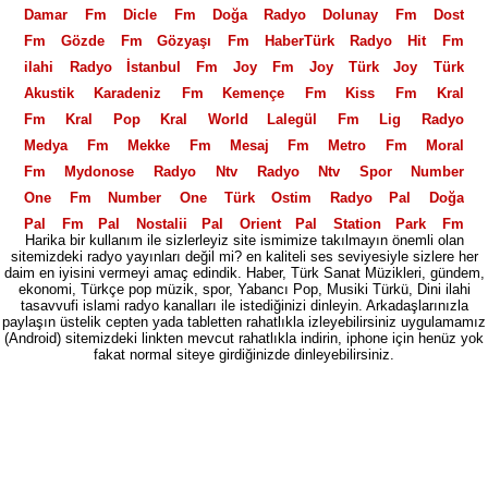
Damar Fm
Dicle Fm
Doğa Radyo
Dolunay Fm
Dost
Fm
Gözde Fm
Gözyaşı Fm
HaberTürk Radyo
Hit Fm
ilahi Radyo
İstanbul Fm
Joy Fm
Joy Türk
Joy Türk
Akustik
Karadeniz Fm
Kemençe Fm
Kiss Fm
Kral
Fm
Kral Pop
Kral World
Lalegül Fm
Lig Radyo
Medya Fm
Mekke Fm
Mesaj Fm
Metro Fm
Moral
Fm
Mydonose Radyo
Ntv Radyo
Ntv Spor
Number
One Fm
Number One Türk
Ostim Radyo
Pal Doğa
Pal Fm
Pal Nostalji
Pal Orient
Pal Station
Park Fm
Harika bir kullanım ile sizlerleyiz site ismimize takılmayın önemli olan
Polis Radyosu
Power Fm
Power Love Fm
Power
sitemizdeki radyo yayınları değil mi? en kaliteli ses seviyesiyle sizlere her
daim en iyisini vermeyi amaç edindik. Haber, Türk Sanat Müzikleri, gündem,
Türk
PowerTürk Akustik
Power XL
Radio Fg
Radyo
ekonomi, Türkçe pop müzik, spor, Yabancı Pop, Musiki Türkü, Dini ilahi
06
Radyo 2000
Radyo 3
Radyo 35
Radyo 4
Radyo
tasavvufi islami radyo kanalları ile istediğinizi dinleyin. Arkadaşlarınızla
paylaşın üstelik cepten yada tabletten rahatlıkla izleyebilirsiniz uygulamamız
5
Radyo 7
Radyo 7 Nostalji
Radyo Akdeniz
Radyo
(Android) sitemizdeki linkten mevcut rahatlıkla indirin, iphone için henüz yok
Alaturka
fakat normal siteye girdiğinizde dinleyebilirsiniz.
Radyo Avrasya Türk
Radyo Banko
Radyo
Beyaz
Radyo D
Radyo Ekin
Radyo Eksen
Radyo En
Radyo Fenerbahçe
Radyo Fenomen
Radyo Feza
Radyo
Gri
Radyo İlaç
Radyo İlef
Radyo imaj
Radyo Klas
Radyo Mastika
Radyo Megasite
Radyo Mevlana
Radyo
Moda
Radyo Otdü
Radyo Seymen
Radyo Spor
Radyo