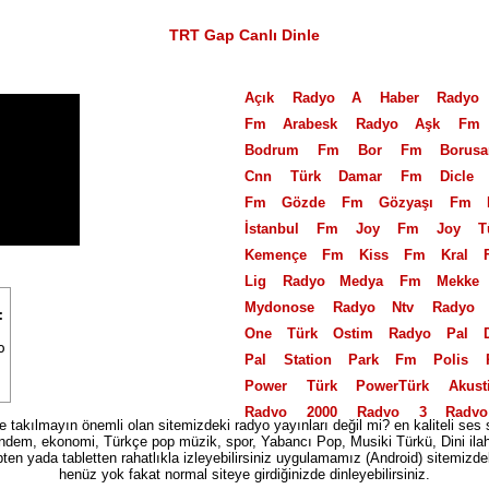
TRT Gap Canlı Dinle
Açık Radyo
A Haber Radyo
Fm
Arabesk Radyo
Aşk Fm
Bodrum Fm
Bor Fm
Borus
Cnn Türk
Damar Fm
Dicle
Fm
Gözde Fm
Gözyaşı Fm
İstanbul Fm
Joy Fm
Joy T
Kemençe Fm
Kiss Fm
Kral 
Lig Radyo
Medya Fm
Mekke
Mydonose Radyo
Ntv Radyo
One Türk
Ostim Radyo
Pal 
Pal Station
Park Fm
Polis 
Power Türk
PowerTürk Akust
Radyo 2000
Radyo 3
Rady
ize takılmayın önemli olan sitemizdeki radyo yayınları değil mi? en kaliteli ses 
Radyo 7 Nostalji
Radyo Akd
dem, ekonomi, Türkçe pop müzik, spor, Yabancı Pop, Musiki Türkü, Dini ilahi ta
pten yada tabletten rahatlıkla izleyebilirsiniz uygulamamız (Android) sitemizdeki
Türk
Radyo Banko
Radyo B
henüz yok fakat normal siteye girdiğinizde dinleyebilirsiniz.