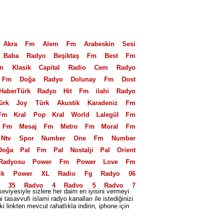
Akra Fm
Alem Fm
Arabeskin Sesi
Baba Radyo
Beşiktaş Fm
Best Fm
an Klasik
Capital Radio
Cem Radyo
 Fm
Doğa Radyo
Dolunay Fm
Dost
HaberTürk Radyo
Hit Fm
ilahi Radyo
ürk
Joy Türk Akustik
Karadeniz Fm
Fm
Kral Pop
Kral World
Lalegül Fm
 Fm
Mesaj Fm
Metro Fm
Moral Fm
Ntv Spor
Number One Fm
Number
Doğa
Pal Fm
Pal Nostalji
Pal Orient
Radyosu
Power Fm
Power Love Fm
ik
Power XL
Radio Fg
Radyo 06
o 35
Radyo 4
Radyo 5
Radyo 7
seviyesiyle sizlere her daim en iyisini vermeyi
eniz
Radyo Alaturka
Radyo Avrasya
savvufi islami radyo kanalları ile istediğinizi
 linkten mevcut rahatlıkla indirin, iphone için
eyaz
Radyo D
Radyo Ekin
Radyo