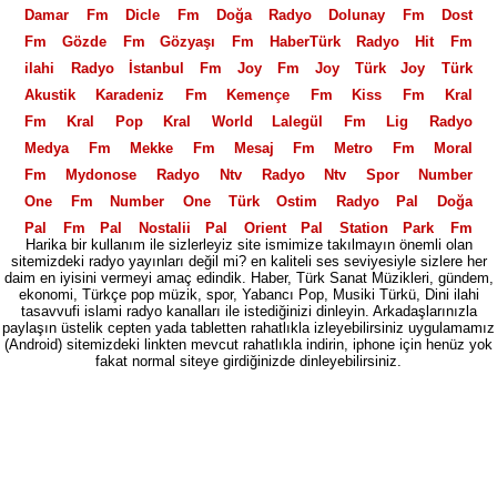
Damar Fm
Dicle Fm
Doğa Radyo
Dolunay Fm
Dost
Fm
Gözde Fm
Gözyaşı Fm
HaberTürk Radyo
Hit Fm
ilahi Radyo
İstanbul Fm
Joy Fm
Joy Türk
Joy Türk
Akustik
Karadeniz Fm
Kemençe Fm
Kiss Fm
Kral
Fm
Kral Pop
Kral World
Lalegül Fm
Lig Radyo
Medya Fm
Mekke Fm
Mesaj Fm
Metro Fm
Moral
Fm
Mydonose Radyo
Ntv Radyo
Ntv Spor
Number
One Fm
Number One Türk
Ostim Radyo
Pal Doğa
Pal Fm
Pal Nostalji
Pal Orient
Pal Station
Park Fm
Harika bir kullanım ile sizlerleyiz site ismimize takılmayın önemli olan
Polis Radyosu
Power Fm
Power Love Fm
Power
sitemizdeki radyo yayınları değil mi? en kaliteli ses seviyesiyle sizlere her
daim en iyisini vermeyi amaç edindik. Haber, Türk Sanat Müzikleri, gündem,
Türk
PowerTürk Akustik
Power XL
Radio Fg
Radyo
ekonomi, Türkçe pop müzik, spor, Yabancı Pop, Musiki Türkü, Dini ilahi
06
Radyo 2000
Radyo 3
Radyo 35
Radyo 4
Radyo
tasavvufi islami radyo kanalları ile istediğinizi dinleyin. Arkadaşlarınızla
paylaşın üstelik cepten yada tabletten rahatlıkla izleyebilirsiniz uygulamamız
5
Radyo 7
Radyo 7 Nostalji
Radyo Akdeniz
Radyo
(Android) sitemizdeki linkten mevcut rahatlıkla indirin, iphone için henüz yok
Alaturka
fakat normal siteye girdiğinizde dinleyebilirsiniz.
Radyo Avrasya Türk
Radyo Banko
Radyo
Beyaz
Radyo D
Radyo Ekin
Radyo Eksen
Radyo En
Radyo Fenerbahçe
Radyo Fenomen
Radyo Feza
Radyo
Gri
Radyo İlaç
Radyo İlef
Radyo imaj
Radyo Klas
Radyo Mastika
Radyo Megasite
Radyo Mevlana
Radyo
Moda
Radyo Otdü
Radyo Seymen
Radyo Spor
Radyo